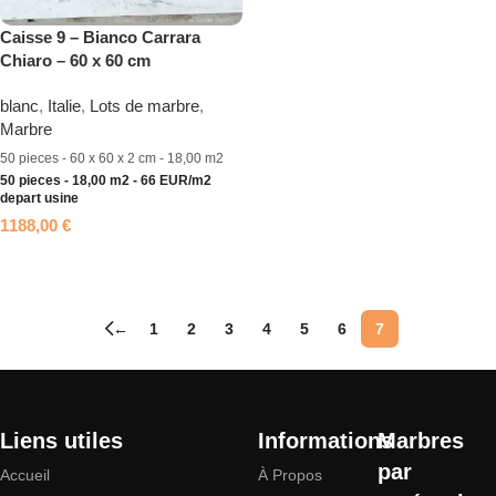
Caisse 9 – Bianco Carrara
Chiaro – 60 x 60 cm
blanc
,
Italie
,
Lots de marbre
,
Marbre
50 pieces - 60 x 60 x 2 cm - 18,00 m2
50 pieces - 18,00 m2 - 66 EUR/m2
depart usine
1188,00
€
Ajouter au panier
←
1
2
3
4
5
6
7
Liens utiles
Informations
Marbres
par
Accueil
À Propos