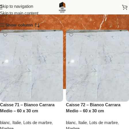
Lots de marbre
Skip to navigation
Skip to main content
Show column
Caisse 71 – Bianco Carrara
Caisse 72 – Bianco Carrara
Medio – 60 x 30 cm
Medio – 60 x 30 cm
blanc
,
Italie
,
Lots de marbre
,
blanc
,
Italie
,
Lots de marbre
,
Marbre
Marbre