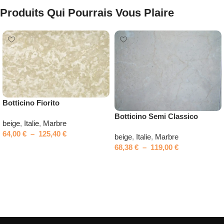
Produits Qui Pourrais Vous Plaire
Botticino Fiorito
Botticino Semi Classico
beige
,
Italie
,
Marbre
64,00
€
–
125,40
€
beige
,
Italie
,
Marbre
68,38
€
–
119,00
€
Choix des options
Choix des options