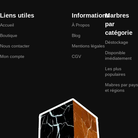
Liens utiles
Informations
Marbres
par
Accueil
À Propos
catégorie
Boutique
Blog
Déstockage
Nous contacter
Mentions légales
Disponible
Mon compte
CGV
imédiatement
Les plus
populaires
Mabres par pays
et régions