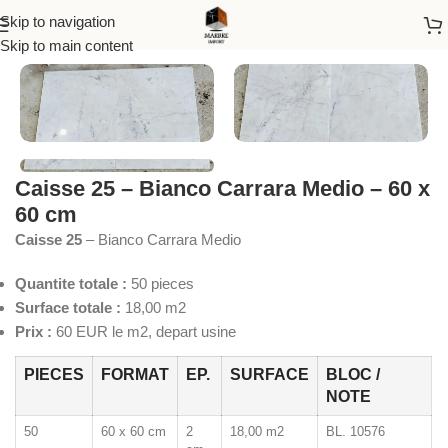
Skip to navigation
Accueil
/
Marbre
Skip to main content
Caisse 25 – Bianco Carrara Medio – 60 x
60 cm
Caisse 25
– Bianco Carrara Medio
Quantite totale :
50 pieces
Surface totale :
18,00 m2
Prix :
60 EUR le m2, depart usine
PIECES
FORMAT
EP.
SURFACE
BLOC /
NOTE
50
60 x 60 cm
2
18,00 m2
BL. 10576