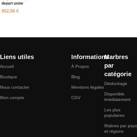
depart usine
952,56
€
Ajouter au panier
Liens utiles
Informations
Marbres
par
Accueil
À Propos
catégorie
Boutique
Blog
Déstockage
Nous contacter
Mentions légales
Disponible
Mon compte
CGV
imédiatement
Les plus
populaires
Mabres par pays
et régions