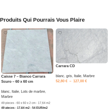
Produits Qui Pourrais Vous Plaire
Carrara CD
blanc
,
gris
,
Italie
,
Marbre
Caisse 7 – Bianco Carrara
52,80
€
–
127,00
€
Scuro – 60 x 60 cm
Choix des options
blanc
,
Italie
,
Lots de marbre
,
Marbre
49 pieces - 60 x 60 x 2 cm - 17,64 m2
49 pieces - 17,64 m2 - 54 EUR/m2