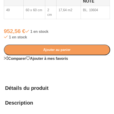
NOTE
49
60 x 60 cm
2
17,64 m2
BL. 10604
cm
952,56
€
1 en stock
1 en stock
Ajouter au panier
Comparer
Ajouter à mes favoris
Détails du produit
Description