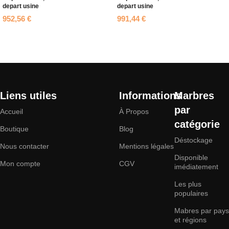
depart usine
depart usine
952,56
€
991,44
€
Ajouter au panier
Ajouter au panier
Liens utiles
Informations
Marbres
par
Accueil
À Propos
catégorie
Boutique
Blog
Déstockage
Nous contacter
Mentions légales
Disponible
Mon compte
CGV
imédiatement
Les plus
populaires
Mabres par pays
et régions