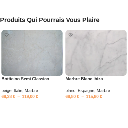
Produits Qui Pourrais Vous Plaire
Botticino Semi Classico
Marbre Blanc Ibiza
beige
,
Italie
,
Marbre
blanc
,
Espagne
,
Marbre
68,38
€
–
119,00
€
68,80
€
–
115,80
€
Choix des options
Choix des options