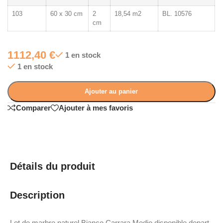
103
60 x 30 cm
2
18,54 m2
BL. 10576
cm
1112,40
€
1 en stock
1 en stock
Ajouter au panier
Comparer
Ajouter à mes favoris
Détails du produit
Description
Lot de marbre naturel Bianco Carrara Medio disponible depart