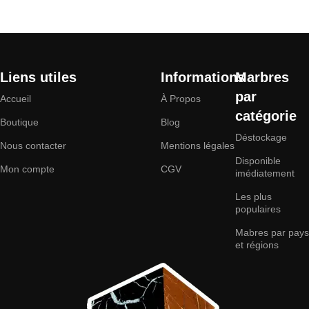
Liens utiles
Informations
Marbres
par
Accueil
À Propos
catégorie
Boutique
Blog
Déstockage
Nous contacter
Mentions légales
Disponible
Mon compte
CGV
imédiatement
Les plus
populaires
Mabres par pays
et régions