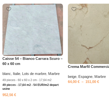
Caisse 54 – Bianco Carrara Scuro –
60 x 60 cm
Crema Marfil Commerci
blanc
,
Italie
,
Lots de marbre
,
Marbre
beige
,
Espagne
,
Marbre
49 pieces - 60 x 60 x 2 cm - 17,64 m2
64,00
€
–
151,00
€
49 pieces - 17,64 m2 - 54 EUR/m2 depart
usine
952,56
€