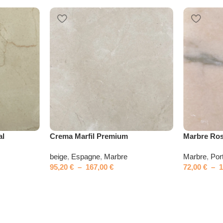
al
Crema Marfil Premium
Marbre Ros
beige
,
Espagne
,
Marbre
Marbre
,
Por
95,20
€
–
167,00
€
72,00
€
–