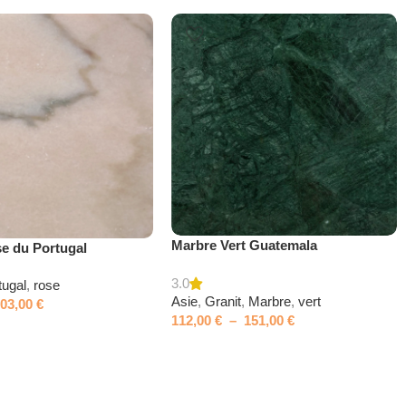
Marbre Vert Guatemala
e du Portugal
3.0
tugal
,
rose
Asie
,
Granit
,
Marbre
,
vert
103,00
€
112,00
€
–
151,00
€