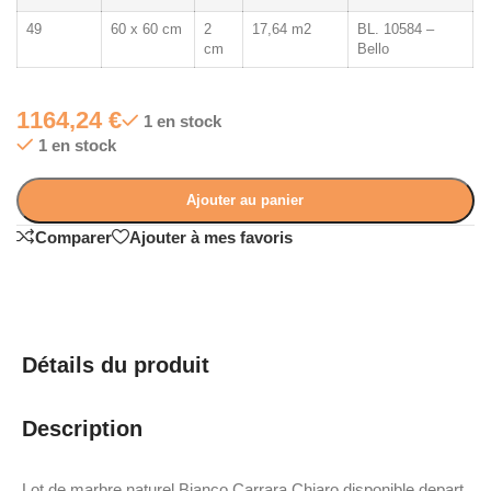
49
60 x 60 cm
2
17,64 m2
BL. 10584 –
cm
Bello
1164,24
€
1 en stock
1 en stock
Ajouter au panier
Comparer
Ajouter à mes favoris
Détails du produit
Description
Lot de marbre naturel Bianco Carrara Chiaro disponible depart