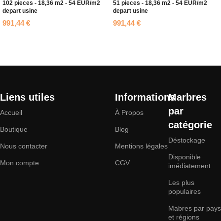
102 pieces - 18,36 m2 - 54 EUR/m2
51 pieces - 18,36 m2 - 54 EUR/m2
depart usine
depart usine
991,44
€
991,44
€
Ajouter au panier
Ajouter au panier
Liens utiles
Informations
Marbres
par
Accueil
À Propos
catégorie
Boutique
Blog
Déstockage
Nous contacter
Mentions légales
Disponible
Mon compte
CGV
imédiatement
Les plus
populaires
Mabres par pays
et régions