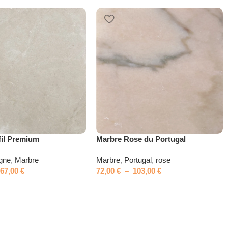
il Premium
Marbre Rose du Portugal
gne
,
Marbre
Marbre
,
Portugal
,
rose
167,00
€
72,00
€
–
103,00
€