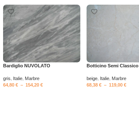
Bardiglio NUVOLATO
Botticino Semi Classico
gris
,
Italie
,
Marbre
beige
,
Italie
,
Marbre
64,80
€
–
154,20
€
68,38
€
–
119,00
€