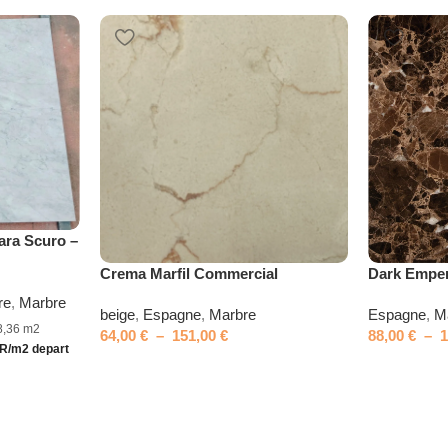
ara Scuro –
Crema Marfil Commercial
Dark Empe
re
,
Marbre
beige
,
Espagne
,
Marbre
Espagne
,
M
18,36 m2
64,00
€
–
151,00
€
88,00
€
–
UR/m2 depart