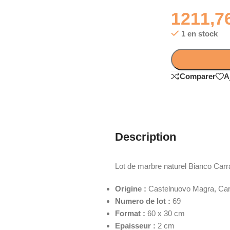
1211,7
1 en stock
Comparer
A
Description
Lot de marbre naturel Bianco Carra
Origine :
Castelnuovo Magra, Carra
Numero de lot :
69
Format :
60 x 30 cm
Epaisseur :
2 cm