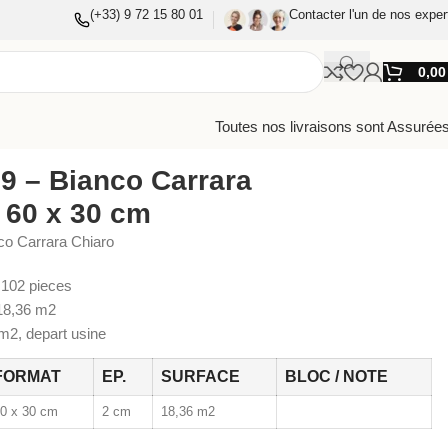
(+33) 9 72 15 80 01
Contacter l'un de nos exper
0,0
Toutes nos livraisons sont Assurées
9 – Bianco Carrara
 60 x 30 cm
co Carrara Chiaro
102 pieces
8,36 m2
2, depart usine
FORMAT
EP.
SURFACE
BLOC / NOTE
0 x 30 cm
2 cm
18,36 m2