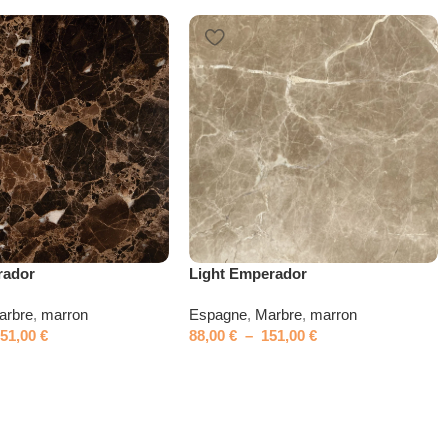
rador
Light Emperador
arbre
,
marron
Espagne
,
Marbre
,
marron
151,00
€
88,00
€
–
151,00
€